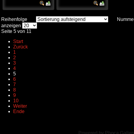
Reihenfolge
Numme
anzeigen
Seite 5 von 11
Start
Zurück
1
2
3
4
5
6
7
8
9
10
Weiter
Ende
Powered by
Phoca Galler