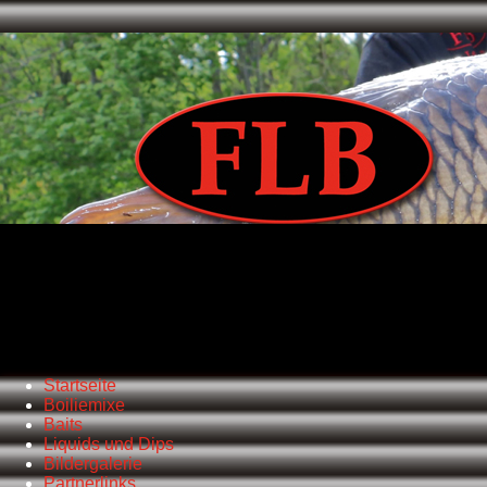
Startseite
Boiliemixe
Baits
Liquids und Dips
Bildergalerie
Partnerlinks