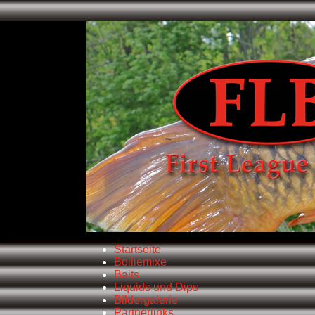
Startseite
Boiliemixe
Baits
Liquids und Dips
Bildergalerie
Partnerlinks